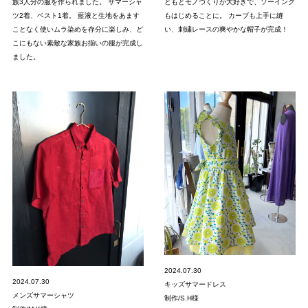
族3人分の服を作られました。 サマーシャ
ともとモノづくりが大好きで、ソーイング
ツ2着、ベスト1着。 藍液と生地をあます
もはじめることに。 カーブも上手に縫
ことなく使いムラ染めを存分に楽しみ、ど
い、刺繍レースの爽やかな帽子が完成！
こにもない素敵な家族お揃いの服が完成し
ました。
2024.07.30
2024.07.30
キッズサマードレス
メンズサマーシャツ
制作/S.H様