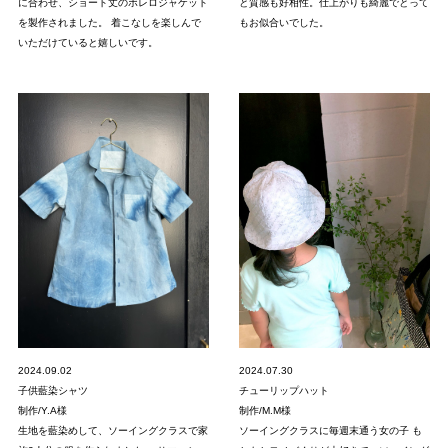
に合わせ、ショート丈のボレロジャケット
と質感も好相性。仕上がりも綺麗でとって
を製作されました。 着こなしを楽しんで
もお似合いでした。
いただけていると嬉しいです。
2024.09.02
2024.07.30
子供藍染シャツ
チューリップハット
制作/Y.A様
制作/M.M様
生地を藍染めして、ソーイングクラスで家
ソーイングクラスに毎週末通う女の子 も