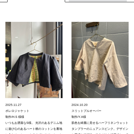
2025.11.27
2024.10.20
ボレロジャケット
スリットプルオーバー
制作/H.S 様様
制作/Y.A様
いつもお洒落なS様。 光沢のあるデニム地
肌色を綺麗に見せるハーフリネンウェット
に遊び心のあるハート柄のコットンを裏地
タンブラーのニュアンスピンク。デザイン